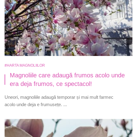
#HARTA MAGNOLIILOR
Magnoliile care adaugă frumos acolo unde
era deja frumos, ce spectacol!
Uneori, magnoliile adaugă temporar și mai mult farmec
acolo unde deja e frumusețe. ...