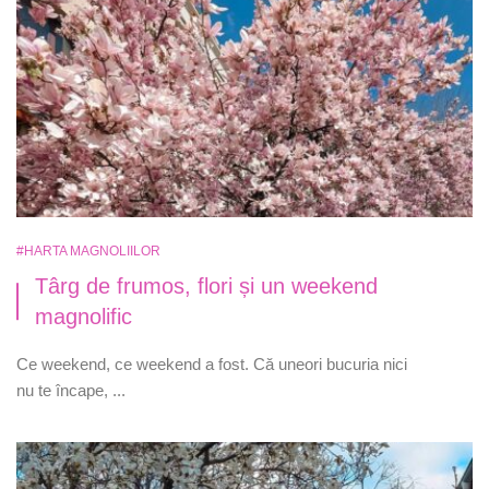
#HARTA MAGNOLIILOR
Târg de frumos, flori și un weekend
magnolific
Ce weekend, ce weekend a fost. Că uneori bucuria nici
nu te încape, ...