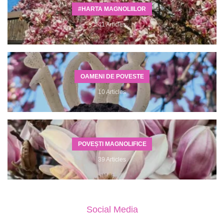
#HARTA MAGNOLIILOR
41 Articles
OAMENI DE POVESTE
10 Articles
POVEȘTI MAGNOLIFICE
39 Articles
Social Media