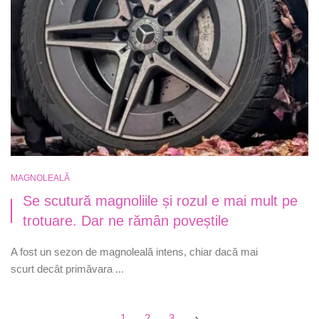
MAGNOLEALĂ
Se scutură magnoliile și rozul e mai mult pe
trotuare. Dar ne rămân poveștile
A fost un sezon de magnoleală intens, chiar dacă mai
scurt decât primăvara ...
Posts
1
2
3