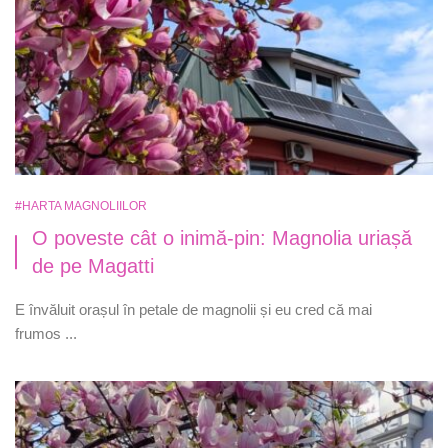
#HARTA MAGNOLIILOR
O poveste cât o inimă-pin: Magnolia uriașă
de pe Magatti
E învăluit orașul în petale de magnolii și eu cred că mai
frumos ...