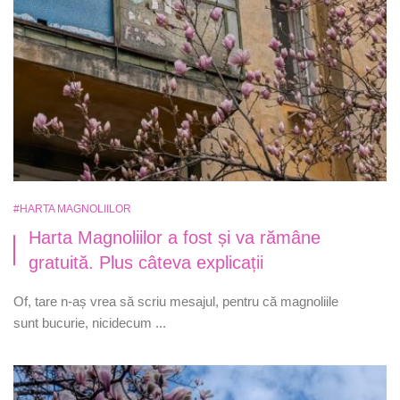
#HARTA MAGNOLIILOR
Harta Magnoliilor a fost și va rămâne
gratuită. Plus câteva explicații
Of, tare n-aș vrea să scriu mesajul, pentru că magnoliile
sunt bucurie, nicidecum ...