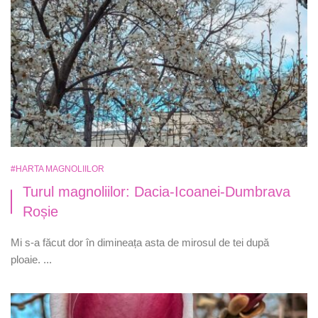
#HARTA MAGNOLIILOR
Turul magnoliilor: Dacia-Icoanei-Dumbrava
Roșie
Mi s-a făcut dor în dimineața asta de mirosul de tei după
ploaie. ...