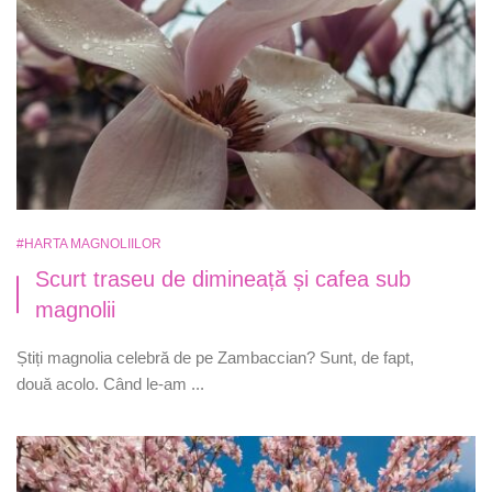
#HARTA MAGNOLIILOR
Scurt traseu de dimineață și cafea sub
magnolii
Știți magnolia celebră de pe Zambaccian? Sunt, de fapt,
două acolo. Când le-am ...