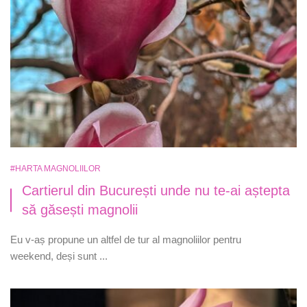
#HARTA MAGNOLIILOR
Cartierul din București unde nu te-ai aștepta
să găsești magnolii
Eu v-aș propune un altfel de tur al magnoliilor pentru
weekend, deși sunt ...