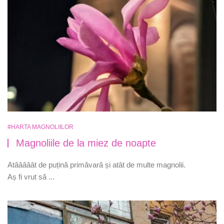
#HARTA MAGNOLIILOR
Magnoliile de la miez de noapte
Atââââât de puțină primăvară și atât de multe magnolii.
Aș fi vrut să ...