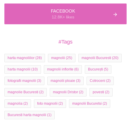
FACEBOOK
12.8K+ likes
#Tags
harta magnoliilor
(28)
magnolii
(25)
magnolii Bucuresti
(20)
harta magnolii
(10)
magnolii inflorite
(6)
București
(5)
fotografii magnolii
(3)
magnolii ploaie
(3)
Cotroceni
(2)
magnolie Bucuresti
(2)
magnolii Dristor
(2)
povesti
(2)
magnolia
(2)
foto magnolii
(2)
magnolii Bucuretsi
(2)
Bucuresti harta magnolii
(1)