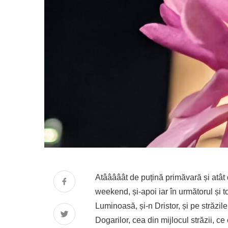
Atââââât de puțină primăvară și atât d
weekend, și-apoi iar în următorul și t
Luminoasă, și-n Dristor, și pe străzi
Dogarilor, cea din mijlocul străzii, 