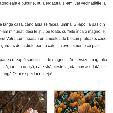
magnoleala e bucurie, nu alergătură, și-am luat vecinătățile la
 de lângă casă, când abia se făcea lumină. Și-apoi la pas din
am minunat, deși le știu pe toate, cu “eite încă o magnolie,
ierul Vatra Luminoasă-i un amestec de blocuri prăfoase, case
garduri, de la diete pentru căței, la avertismente cu pisici.
 partea dreaptă sunt ticsite de magnolii. Am revăzut magnolia
ască, iar cea uriașă, care străjuiește fațada mov asortată, se
r lângă Ottoi e spectacol deja!