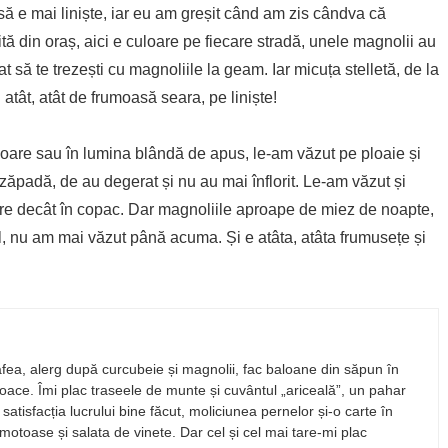
ă e mai liniște, iar eu am greșit când am zis cândva că
ită din oraș, aici e culoare pe fiecare stradă, unele magnolii au
at să te trezești cu magnoliile la geam. Iar micuța stelletă, de la
 atât, atât de frumoasă seara, pe liniște!
oare sau în lumina blândă de apus, le-am văzut pe ploaie și
zăpadă, de au degerat și nu au mai înflorit. Le-am văzut și
uare decât în copac. Dar magnoliile aproape de miez de noapte,
l, nu am mai văzut până acuma. Și e atâta, atâta frumusețe și
ea, alerg după curcubeie și magnolii, fac baloane din săpun în
ltoace. Îmi plac traseele de munte și cuvântul „ariceală”, un pahar
satisfacția lucrului bine făcut, moliciunea pernelor și-o carte în
motoase și salata de vinete. Dar cel și cel mai tare-mi plac