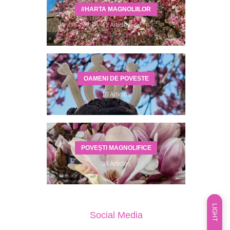
#HARTA MAGNOLIILOR
41 Articles
OAMENI DE POVESTE
10 Articles
POVEȘTI MAGNOLIFICE
39 Articles
LIGHT
Social Media