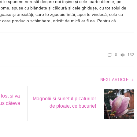
ni le spunem nerostit despre noi înșine și cele foarte diferite, pe
lcome, spuse cu blândețe și căldură și cele ghidușe, cu tot soiul de
oase și anxietăți, care te zguduie întâi, apoi te vindecă; cele cu
ar care produc o schimbare, oricât de mică ar fi ea. Pentru că
0
132
NEXT ARTICLE
fost și va
Magnolii și sunetul picăturilor
lus câteva
de ploaie, ce bucurie!