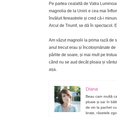
Pe partea cealaltă de Vatra Luminoas
magnolia de la Unirii e cea mai înflor
învăluit fereastrele și cred că-i minun
Arcul de Triumf, se dă în spectacol. E
Am văzut magnolii la prima rază de s
anul trecut erau și încotoșmănate de 
pârlite de soare, și mai mult pe trot
când nu se aud decât ploaia și vântu
așa.
Diana
Beau cam multă caf
ploaie și sar în bă
de vin la pachet cu 
brațe, râsetele zgo