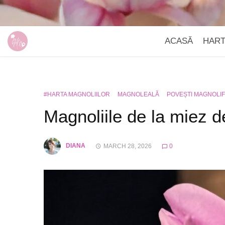
ACASĂ
HAR
#HARTA MAGNOLIILOR
MAGNOLEALĂ
POVEȘTI MAGNOLIF
Magnoliile de la miez 
DIANA
MARCH 28, 2026
0