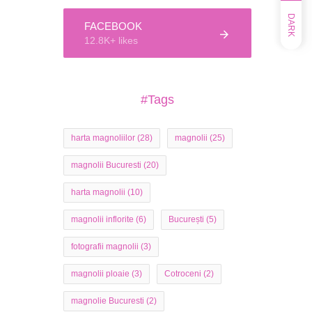
DARK
FACEBOOK
12.8K+ likes
#Tags
harta magnoliilor
(28)
magnolii
(25)
magnolii Bucuresti
(20)
harta magnolii
(10)
magnolii inflorite
(6)
București
(5)
fotografii magnolii
(3)
magnolii ploaie
(3)
Cotroceni
(2)
magnolie Bucuresti
(2)