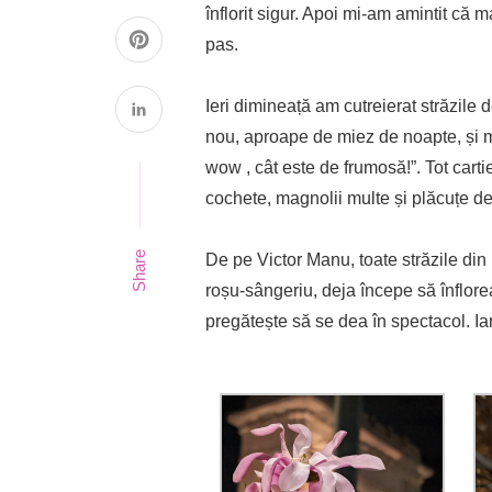
înflorit sigur. Apoi mi-am amintit că 
pas.
Ieri dimineață am cutreierat străzile
nou, aproape de miez de noapte, și m-
wow , cât este de frumosă!”. Tot cart
cochete, magnolii multe și plăcuțe de 
Share
De pe Victor Manu, toate străzile din
roșu-sângeriu, deja începe să înflore
pregătește să se dea în spectacol. Ia