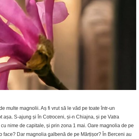
e multe magnolii. Aș fi vrut să le văd pe toate într-un
ot așa. S-ajung și în Cotroceni, și-n Chiajna, și pe Vatra
le cu nime de capitale, și prin zona 1 mai. Oare magnolia de pe
ce o face? Dar magnolia galbenă de pe Mărțișor? În Berceni au