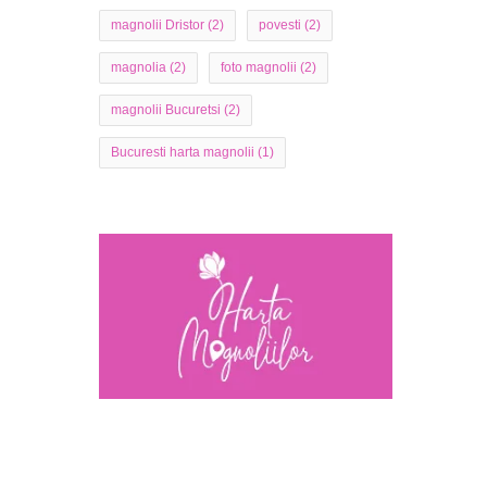
magnolii Dristor
(2)
povesti
(2)
magnolia
(2)
foto magnolii
(2)
magnolii Bucuretsi
(2)
Bucuresti harta magnolii
(1)