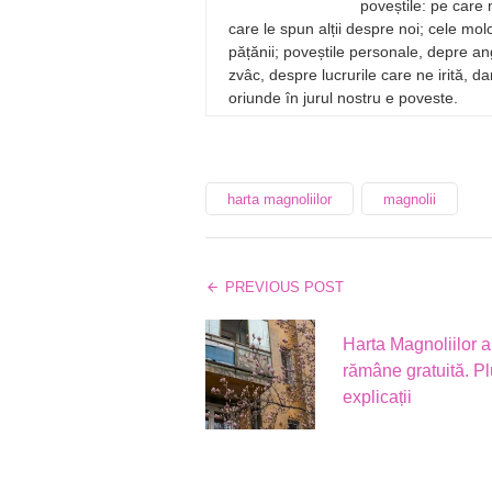
poveștile: pe care 
care le spun alții despre noi; cele mo
pățănii; poveștile personale, depre ang
zvâc, despre lucrurile care ne irită, d
oriunde în jurul nostru e poveste.
harta magnoliilor
magnolii
PREVIOUS POST
Harta Magnoliilor a 
rămâne gratuită. P
explicații