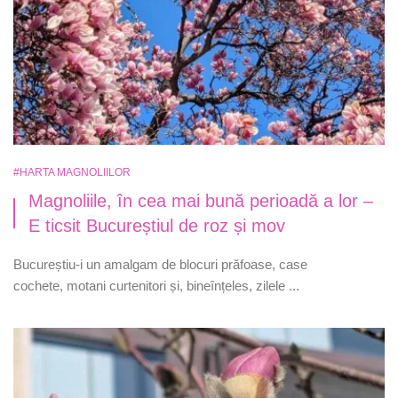
#HARTA MAGNOLIILOR
Magnoliile, în cea mai bună perioadă a lor –
E ticsit Bucureștiul de roz și mov
Bucureștiu-i un amalgam de blocuri prăfoase, case
cochete, motani curtenitori și, bineînțeles, zilele ...