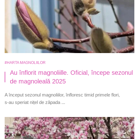
#HARTA MAGNOLIILOR
Au înflorit magnoliille. Oficial, începe sezonul
de magnoleală 2025
A început sezonul magnoliilor, înfloresc timid primele flori,
s-au speriat nițel de zăpada ...