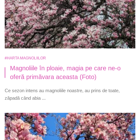
#HARTA MAGNOLIILOR
Magnoliile în ploaie, magia pe care ne-o
oferă primăvara aceasta (Foto)
Ce sezon intens au magnoliile noastre, au prins de toate,
zăpadă când abia ...