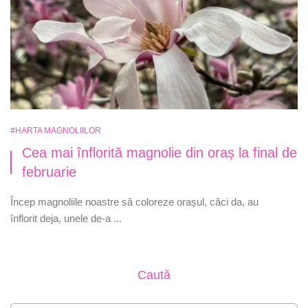
#HARTA MAGNOLIILOR
Cea mai înflorită magnolie din oraș la final de
februarie
Încep magnoliile noastre să coloreze orașul, căci da, au
înflorit deja, unele de-a ...
Caută