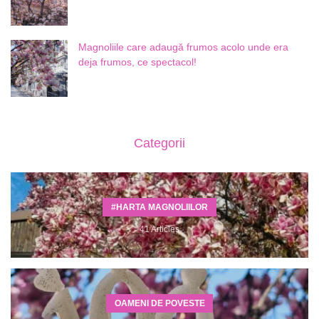
Magnoliile care adaugă frumos acolo unde era
deja frumos, ce spectacol!
Categorii
#HARTA MAGNOLIILOR
41 Articles
OAMENI DE POVESTE