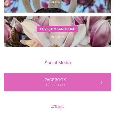
10 Articles
POVEȘTI MAGNOLIFICE
39 Articles
Social Media
FACEBOOK
12.8K+ likes
#Tags