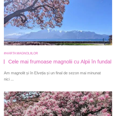
#HARTA MAGNOLIILOR
Cele mai frumoase magnolii cu Alpii în fundal
Am magnolit și în Elveția și un final de sezon mai minunat
nici ...