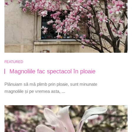
FEATURED
Magnoliile fac spectacol în ploaie
Plănuiam să mă plimb prin ploaie, sunt minunate
magnoliile și pe vremea asta, ...