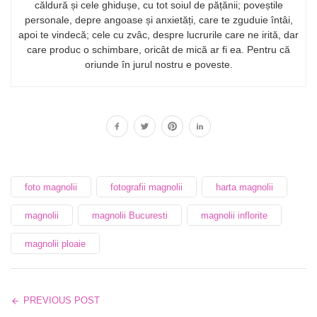
căldură și cele ghidușe, cu tot soiul de pățănii; poveștile
personale, depre angoase și anxietăți, care te zguduie întâi,
apoi te vindecă; cele cu zvâc, despre lucrurile care ne irită, dar
care produc o schimbare, oricât de mică ar fi ea. Pentru că
oriunde în jurul nostru e poveste.
foto magnolii
fotografii magnolii
harta magnolii
magnolii
magnolii Bucuresti
magnolii inflorite
magnolii ploaie
PREVIOUS POST