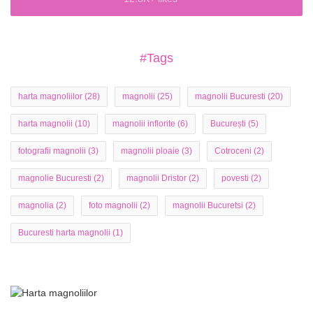
#Tags
harta magnoliilor
(28)
magnolii
(25)
magnolii Bucuresti
(20)
harta magnolii
(10)
magnolii inflorite
(6)
București
(5)
fotografii magnolii
(3)
magnolii ploaie
(3)
Cotroceni
(2)
magnolie Bucuresti
(2)
magnolii Dristor
(2)
povesti
(2)
magnolia
(2)
foto magnolii
(2)
magnolii Bucuretsi
(2)
Bucuresti harta magnolii
(1)