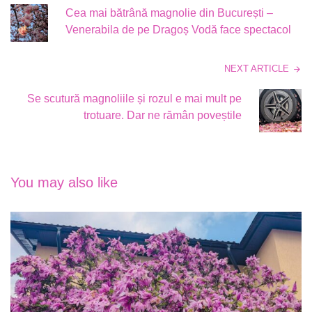
Cea mai bătrână magnolie din București –
Venerabila de pe Dragoș Vodă face spectacol
NEXT ARTICLE
Se scutură magnoliile și rozul e mai mult pe
trotuare. Dar ne rămân poveștile
You may also like