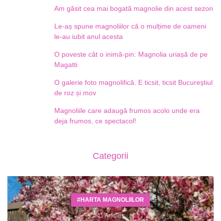
Am găsit cea mai bogată magnolie din acest sezon
Le-aș spune magnoliilor că o mulțime de oameni
le-au iubit anul acesta
O poveste cât o inimă-pin: Magnolia uriașă de pe
Magatti
O galerie foto magnolifică. E ticsit, ticsit Bucureștiul
de roz și mov
Magnoliile care adaugă frumos acolo unde era
deja frumos, ce spectacol!
Categorii
#HARTA MAGNOLIILOR
41 Articles