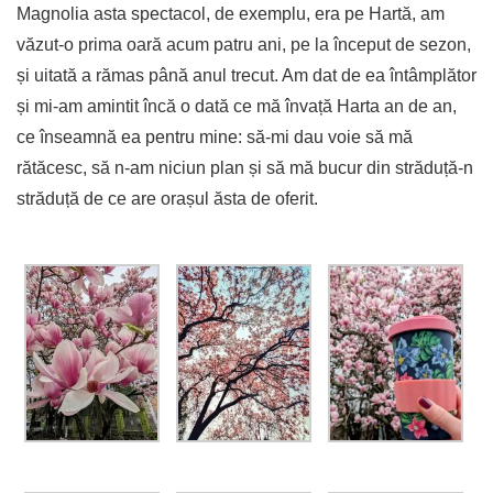
Magnolia asta spectacol, de exemplu, era pe Hartă, am
văzut-o prima oară acum patru ani, pe la început de sezon,
și uitată a rămas până anul trecut. Am dat de ea întâmplător
și mi-am amintit încă o dată ce mă învață Harta an de an,
ce înseamnă ea pentru mine: să-mi dau voie să mă
rătăcesc, să n-am niciun plan și să mă bucur din străduță-n
străduță de ce are orașul ăsta de oferit.