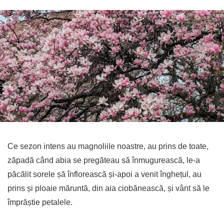
Ce sezon intens au magnoliile noastre, au prins de toate,
zăpadă când abia se pregăteau să înmugurească, le-a
păcălit sorele șă înflorească și-apoi a venit înghețul, au
prins și ploaie măruntă, din aia ciobănească, și vânt să le
împrăștie petalele.