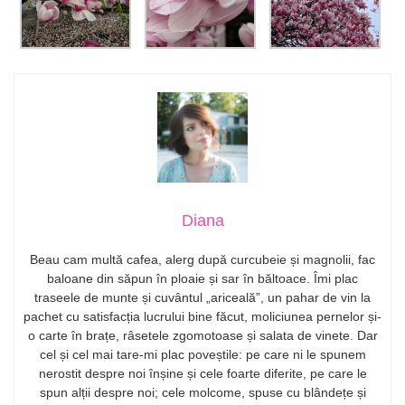
Diana
Beau cam multă cafea, alerg după curcubeie și magnolii, fac
baloane din săpun în ploaie și sar în băltoace. Îmi plac
traseele de munte și cuvântul „ariceală”, un pahar de vin la
pachet cu satisfacția lucrului bine făcut, moliciunea pernelor și-
o carte în brațe, râsetele zgomotoase și salata de vinete. Dar
cel și cel mai tare-mi plac poveștile: pe care ni le spunem
nerostit despre noi înșine și cele foarte diferite, pe care le
spun alții despre noi; cele molcome, spuse cu blândețe și