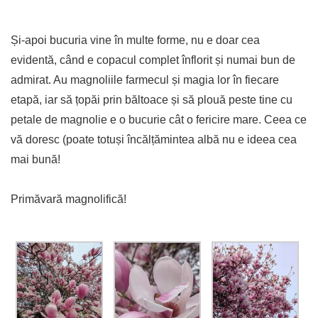
Și-apoi bucuria vine în multe forme, nu e doar cea
evidentă, când e copacul complet înflorit și numai bun de
admirat. Au magnoliile farmecul și magia lor în fiecare
etapă, iar să țopăi prin băltoace și să plouă peste tine cu
petale de magnolie e o bucurie cât o fericire mare. Ceea ce
vă doresc (poate totuși încălțămintea albă nu e ideea cea
mai bună!
Primăvară magnolifică!