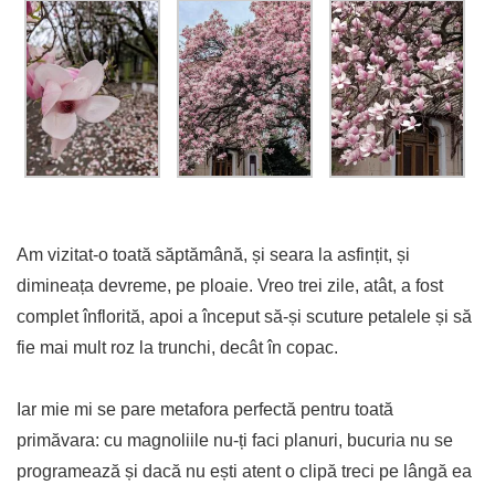
Am vizitat-o toată săptămână, și seara la asfințit, și
dimineața devreme, pe ploaie. Vreo trei zile, atât, a fost
complet înflorită, apoi a început să-și scuture petalele și să
fie mai mult roz la trunchi, decât în copac.
Iar mie mi se pare metafora perfectă pentru toată
primăvara: cu magnoliile nu-ți faci planuri, bucuria nu se
programează și dacă nu ești atent o clipă treci pe lângă ea