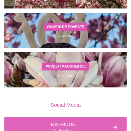
OAMENI DE POVESTE
10 Articles
POVEȘTI MAGNOLIFICE
39 Articles
Social Media
FACEBOOK
12.8K+ likes