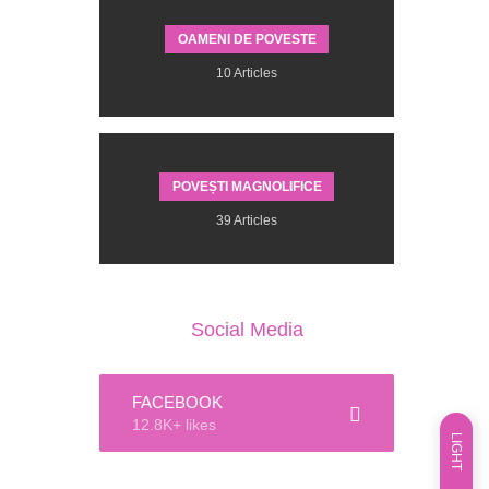
OAMENI DE POVESTE
10 Articles
POVEȘTI MAGNOLIFICE
39 Articles
Social Media
FACEBOOK
12.8K+ likes
LIGHT