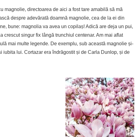
 cu magnolie, directoarea de aici a fost tare amabilă să mă
ască despre adevărată doamnă magnolie, cea de la ei din
une, bune: magnolia va avea un copilaș! Adică are deja un pui,
 a crescut singur fix lângă trunchiul centenar. Am mai aflat
irculă mai multe legende. De exemplu, sub această magnolie și-
 și iubita lui. Cortazar era îndrăgostit și de Carla Dunlop, și de