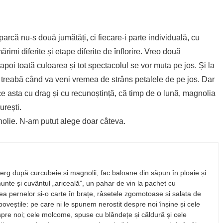
rcă nu-s două jumătăți, ci fiecare-i parte individuală, cu
ărimi diferite și etape diferite de înflorire. Vreo două
poi toată culoarea și tot spectacolul se vor muta pe jos. Și la
ă treabă când va veni vremea de strâns petalele de pe jos. Dar
ace asta cu drag și cu recunoștință, că timp de o lună, magnolia
urești.
nolie. N-am putut alege doar câteva.
rg după curcubeie și magnolii, fac baloane din săpun în ploaie și
munte și cuvântul „ariceală”, un pahar de vin la pachet cu
unea pernelor și-o carte în brațe, râsetele zgomotoase și salata de
 poveștile: pe care ni le spunem nerostit despre noi înșine și cele
despre noi; cele molcome, spuse cu blândețe și căldură și cele