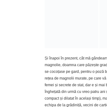
Și înapoi în prezent, cât mă gândeam e
magnolie, doamna care păzește gradin
se cocoțase pe gard, pentru o poză bu
rețea de magnolii murate, pe care vă s
femei și secrete de stat, dar e și mai
înghețată din urmă cu vreo patru ani
compact și dilatat în același timp), ma
echipa de la grădiniță, vecini de carti