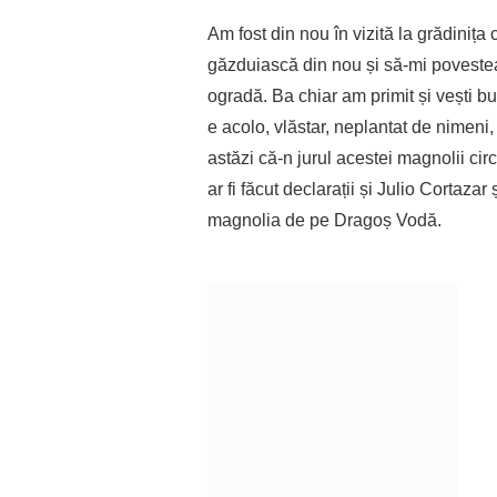
Am fost din nou în vizită la grădinița
găzduiască din nou și să-mi poveste
ogradă. Ba chiar am primit și vești b
e acolo, vlăstar, neplantat de nimeni,
astăzi că-n jurul acestei magnolii c
ar fi făcut declarații și Julio Cortazar
magnolia de pe Dragoș Vodă.