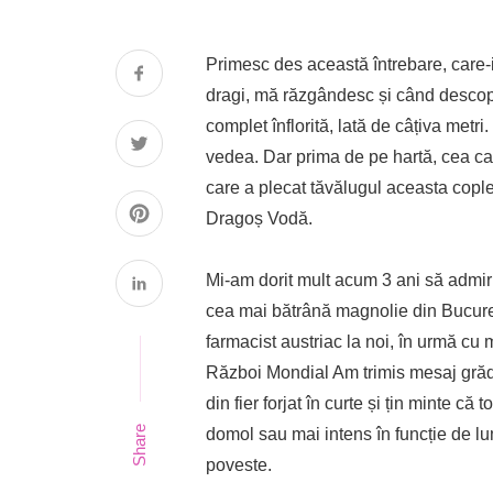
Primesc des această întrebare, care-i
dragi, mă răzgândesc și când descop
complet înflorită, lată de câțiva met
vedea. Dar prima de pe hartă, cea ca
care a plecat tăvălugul aceasta cop
Dragoș Vodă.
Mi-am dorit mult acum 3 ani să admir 
cea mai bătrână magnolie din Bucureș
farmacist austriac la noi, în urmă cu 
Război Mondial Am trimis mesaj grădi
din fier forjat în curte și țin minte că 
Share
domol sau mai intens în funcție de lum
poveste.