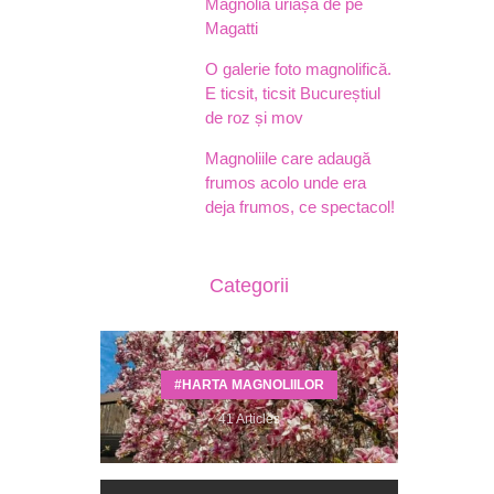
Magnolia uriașă de pe
Magatti
O galerie foto magnolifică.
E ticsit, ticsit Bucureștiul
de roz și mov
Magnoliile care adaugă
frumos acolo unde era
deja frumos, ce spectacol!
Categorii
#HARTA MAGNOLIILOR
41 Articles