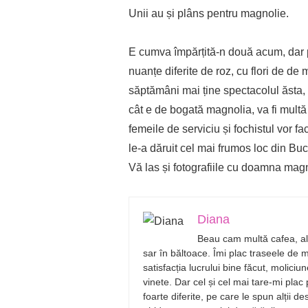
Unii au și plâns pentru magnolie.
E cumva împărțită-n două acum, dar pa
nuanțe diferite de roz, cu flori de de m
săptămâni mai ține spectacolul ăsta, a
cât e de bogată magnolia, va fi mult
femeile de serviciu și fochistul vor f
le-a dăruit cel mai frumos loc din Buc
Vă las și fotografiile cu doamna mag
Diana
Beau cam multă cafea, ale
sar în băltoace. Îmi plac traseele de 
satisfacția lucrului bine făcut, molici
vinete. Dar cel și cel mai tare-mi plac
foarte diferite, pe care le spun alții 