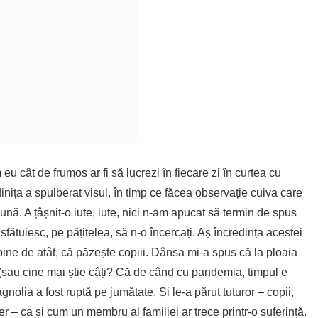
u cât de frumos ar fi să lucrezi în fiecare zi în curtea cu
ița a spulberat visul, în timp ce făcea observație cuiva care
nă. A țâșnit-o iute, iute, nici n-am apucat să termin de spus
fătuiesc, pe pățitelea, să n-o încercați. Aș încredința acestei
 bine de atât, că păzește copiii. Dânsa mi-a spus că la ploaia
 (sau cine mai știe câți? Că de când cu pandemia, timpul e
gnolia a fost ruptă pe jumătate. Și le-a părut tuturor – copii,
er – ca și cum un membru al familiei ar trece printr-o suferință.