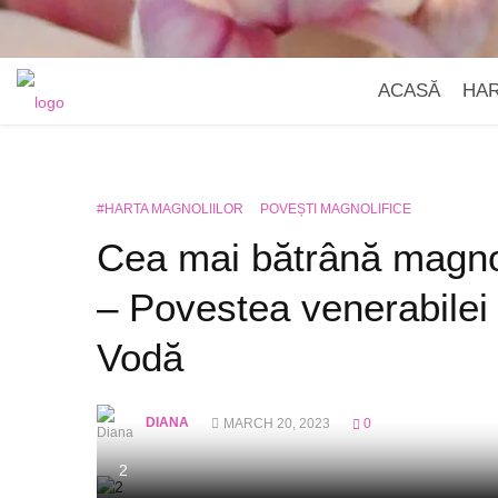
ACASĂ
HA
#HARTA MAGNOLIILOR
POVEȘTI MAGNOLIFICE
Cea mai bătrână magnol
– Povestea venerabilei
Vodă
DIANA
MARCH 20, 2023
0
2