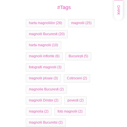
#Tags
DARK
harta magnoliilor
(28)
magnolii
(25)
magnolii Bucuresti
(20)
harta magnolii
(10)
magnolii inflorite
(6)
București
(5)
fotografii magnolii
(3)
magnolii ploaie
(3)
Cotroceni
(2)
magnolie Bucuresti
(2)
magnolii Dristor
(2)
povesti
(2)
magnolia
(2)
foto magnolii
(2)
magnolii Bucuretsi
(2)