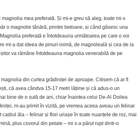
 magnolia mea preferată. Și mi-e greu să aleg, toate mi-s
ăr o magnolie tânără, printre betoane, și când găsesc una
ri. Magnolia preferată e întotdeauna următoarea pe care o voi
re mi-a dat ideea de pinuri-inimă, de magnoleală și cea de la
leșitor va rămâne întotdeauna magnolia venerabilă de pe
magnolia din curtea grădiniței de aproape. Citisem că ar fi
ti, că avea cândva 15-17 metri lățime și că adus-o un
mai bine de o sută de ani, chiar înaintea celui De-Al Doilea
niței, m-au primit în vizită, pe vremea aceea aveau un felinar
tot cadrul ăla – felinar și flori uriașe în toate nuanțele de roz, mai
ină, plus covorul din petale – mi s-a părut rupt dintr-o