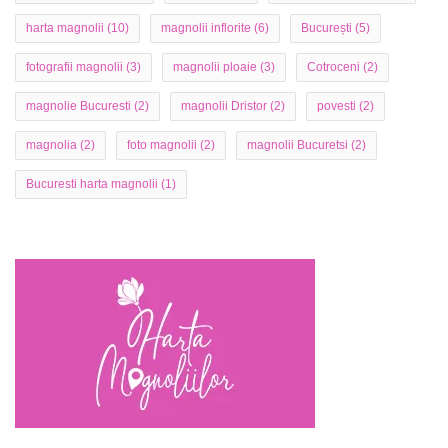
harta magnolii
(10)
magnolii inflorite
(6)
București
(5)
fotografii magnolii
(3)
magnolii ploaie
(3)
Cotroceni
(2)
magnolie Bucuresti
(2)
magnolii Dristor
(2)
povesti
(2)
magnolia
(2)
foto magnolii
(2)
magnolii Bucuretsi
(2)
Bucuresti harta magnolii
(1)