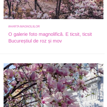
#HARTA MAGNOLIILOR
O galerie foto magnolifică. E ticsit, ticsit
Bucureștiul de roz și mov