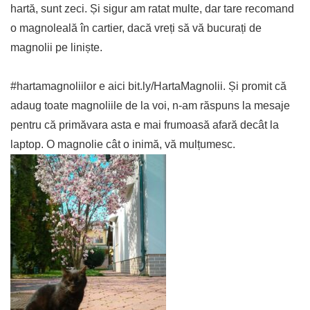
hartă, sunt zeci. Și sigur am ratat multe, dar tare recomand
o magnoleală în cartier, dacă vreți să vă bucurați de
magnolii pe liniște.
#hartamagnoliilor e aici bit.ly/HartaMagnolii. Și promit că
adaug toate magnoliile de la voi, n-am răspuns la mesaje
pentru că primăvara asta e mai frumoasă afară decât la
laptop. O magnolie cât o inimă, vă mulțumesc.