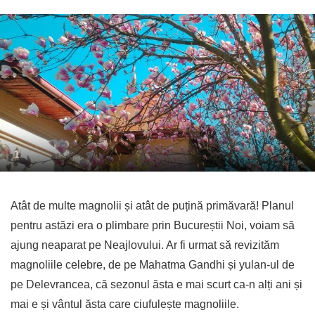
1
Atât de multe magnolii și atât de puțină primăvară! Planul
pentru astăzi era o plimbare prin Bucureștii Noi, voiam să
ajung neaparat pe Neajlovului. Ar fi urmat să revizităm
magnoliile celebre, de pe Mahatma Gandhi și yulan-ul de
pe Delevrancea, că sezonul ăsta e mai scurt ca-n alți ani și
mai e și vântul ăsta care ciufulește magnoliile.