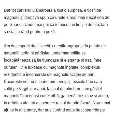
Dar tot cartierul Dămăroaia a fost o surpriză, e ticsit de
magnolii și drept vă spun că unele-s mai mari decât cea de
pe Ghandi. Unde mai pui că te bucuri în liniște de ele, fără
să stai la rând pentru o poză.
Am descoperit dacii vechi, cu roțile-ngropate în petale de
magnolii, grădini părăsite, unde magnoliile se
încăpățânează să fie frumoase și elegante și așa, între
buruieni, vile luxoase cu magnolii îngrijite, complexuri
rezidențiale înconjurate de magnolii. Cățeii de prin
Bucureștii noi nu-s foarte prietenoși și pisicile l-au cam
caftit pe Virgil, dar apoi, la final de plimbare, am găsit 4
magnolii în aceeași curte: albă, galbenă, roz, mov și acolo,
în grădina aia, mi-aș petrece restul de primăvară. N-am mai
ajuns în altă parte, dar pus curând toate descoperirile pe