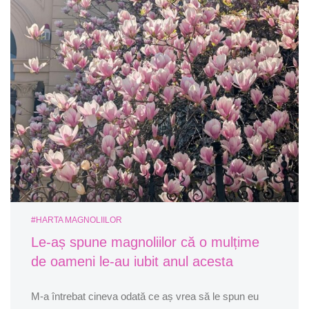
#HARTA MAGNOLIILOR
Le-aș spune magnoliilor că o mulțime
de oameni le-au iubit anul acesta
M-a întrebat cineva odată ce aș vrea să le spun eu