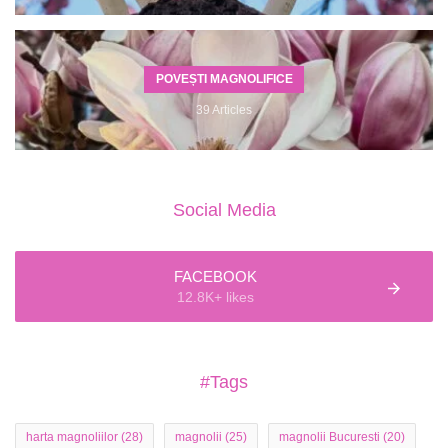
POVEȘTI MAGNOLIFICE
39 Articles
Social Media
FACEBOOK
12.8K+ likes
#Tags
harta magnoliilor
(28)
magnolii
(25)
magnolii Bucuresti
(20)