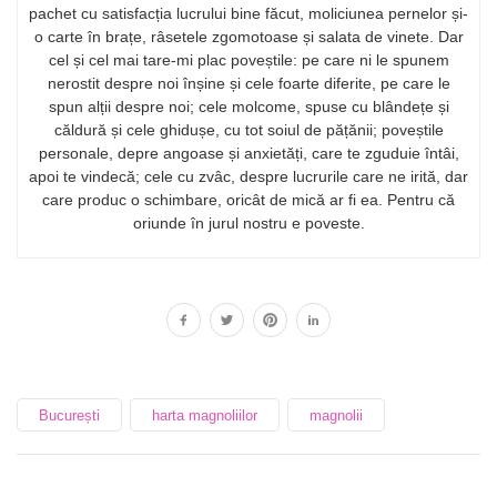
pachet cu satisfacția lucrului bine făcut, moliciunea pernelor și-
o carte în brațe, râsetele zgomotoase și salata de vinete. Dar
cel și cel mai tare-mi plac poveștile: pe care ni le spunem
nerostit despre noi înșine și cele foarte diferite, pe care le
spun alții despre noi; cele molcome, spuse cu blândețe și
căldură și cele ghidușe, cu tot soiul de pățănii; poveștile
personale, depre angoase și anxietăți, care te zguduie întâi,
apoi te vindecă; cele cu zvâc, despre lucrurile care ne irită, dar
care produc o schimbare, oricât de mică ar fi ea. Pentru că
oriunde în jurul nostru e poveste.
București
harta magnoliilor
magnolii