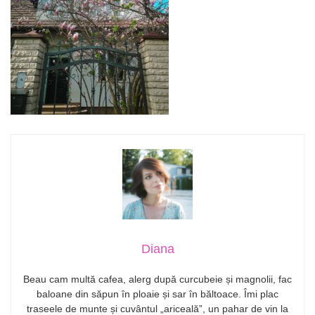
Diana
Beau cam multă cafea, alerg după curcubeie și magnolii, fac
baloane din săpun în ploaie și sar în băltoace. Îmi plac
traseele de munte și cuvântul „ariceală”, un pahar de vin la