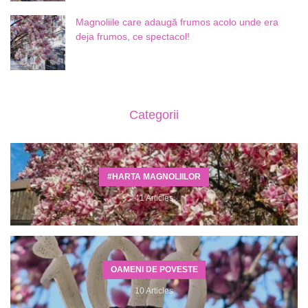
Magnoliile care adaugă frumos acolo unde era
deja frumos, ce spectacol!
Categorii
#HARTA MAGNOLIILOR
41 Articles
OAMENI DE POVESTE
10 Articles