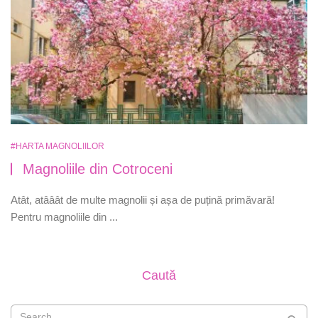
#HARTA MAGNOLIILOR
Magnoliile din Cotroceni
Atât, atââât de multe magnolii și așa de puțină primăvară!
Pentru magnoliile din ...
Caută