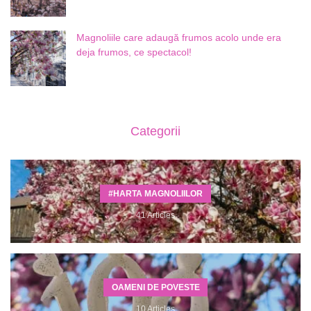
Magnoliile care adaugă frumos acolo unde era
deja frumos, ce spectacol!
Categorii
#HARTA MAGNOLIILOR
41 Articles
OAMENI DE POVESTE
10 Articles