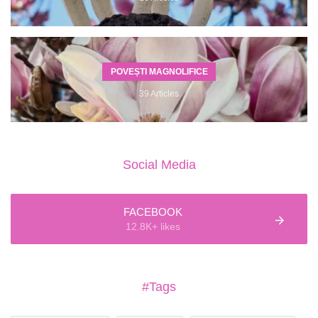
POVEȘTI MAGNOLIFICE
39 Articles
Social Media
FACEBOOK
12.8K+ likes
#Tags