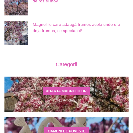
de roz și mov
Magnoliile care adaugă frumos acolo unde era
deja frumos, ce spectacol!
Categorii
#HARTA MAGNOLIILOR
41 Articles
OAMENI DE POVESTE