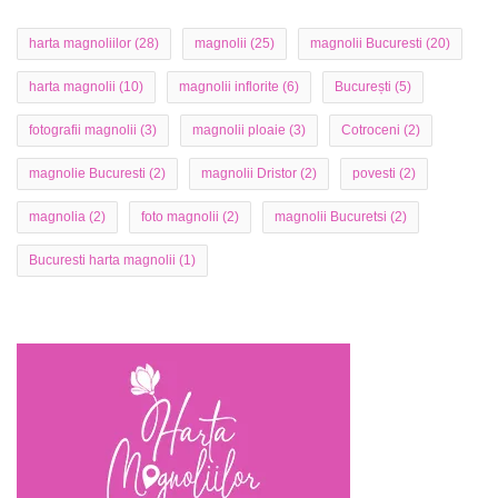
harta magnoliilor
(28)
magnolii
(25)
magnolii Bucuresti
(20)
harta magnolii
(10)
magnolii inflorite
(6)
București
(5)
fotografii magnolii
(3)
magnolii ploaie
(3)
Cotroceni
(2)
magnolie Bucuresti
(2)
magnolii Dristor
(2)
povesti
(2)
magnolia
(2)
foto magnolii
(2)
magnolii Bucuretsi
(2)
Bucuresti harta magnolii
(1)