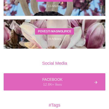
10 Articles
POVEȘTI MAGNOLIFICE
39 Articles
Social Media
FACEBOOK
12.8K+ likes
#Tags