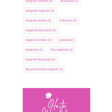
magnolii inflorite
(6)
București
(5)
fotografii magnolii
(3)
magnolii ploaie
(3)
Cotroceni
(2)
magnolie Bucuresti
(2)
magnolii Dristor
(2)
povesti
(2)
magnolia
(2)
foto magnolii
(2)
magnolii Bucuretsi
(2)
Bucuresti harta magnolii
(1)