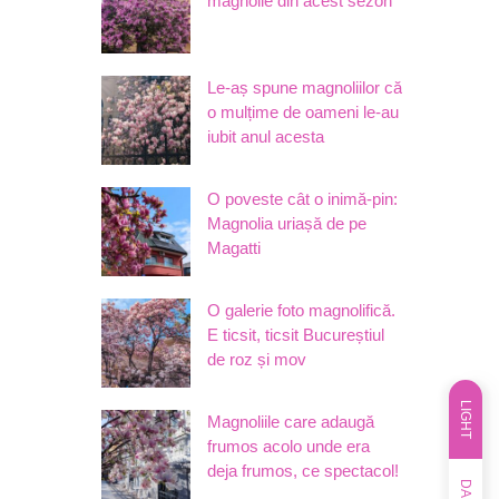
magnolie din acest sezon
Le-aș spune magnoliilor că
o mulțime de oameni le-au
iubit anul acesta
O poveste cât o inimă-pin:
Magnolia uriașă de pe
Magatti
O galerie foto magnolifică.
E ticsit, ticsit Bucureștiul
de roz și mov
LIGHT
Magnoliile care adaugă
frumos acolo unde era
deja frumos, ce spectacol!
DARK