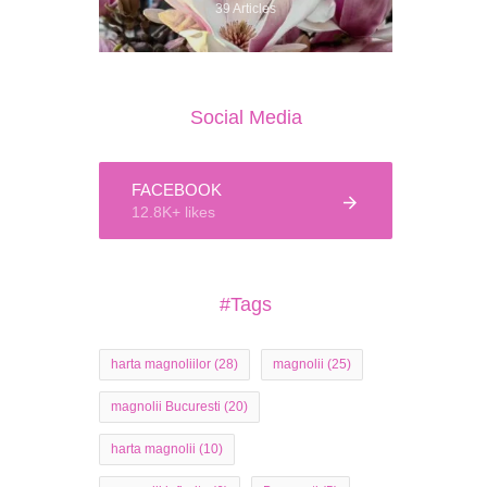
39 Articles
Social Media
FACEBOOK
12.8K+ likes
#Tags
harta magnoliilor
(28)
magnolii
(25)
magnolii Bucuresti
(20)
harta magnolii
(10)