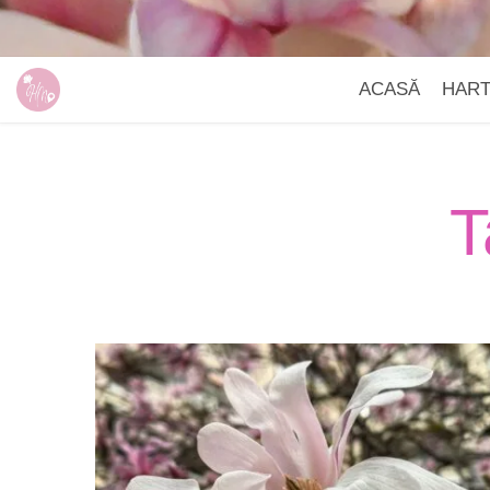
ACASĂ
HAR
T